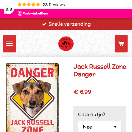
×
23
Reviews
9,8
Snelle verzending
Jack Russell Zone
Danger
€ 6,99
Cadeautje?