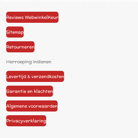
Reviews WebwinkelKeur
Sitemap
Retourneren
Herroeping indienen
Levertijd & verzendkosten
Garantie en klachten
Algemene voorwaarden
Privacyverklaring