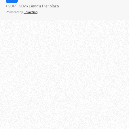
a
© 2017 - 2026 Linda's Dierplaza
c
Powered by
JouwWeb
e
b
o
o
k