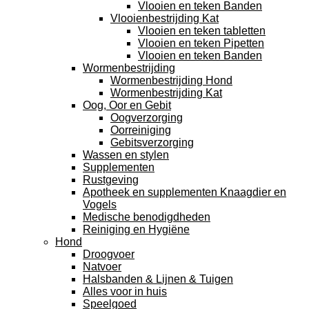
Vlooien en teken Banden
Vlooienbestrijding Kat
Vlooien en teken tabletten
Vlooien en teken Pipetten
Vlooien en teken Banden
Wormenbestrijding
Wormenbestrijding Hond
Wormenbestrijding Kat
Oog, Oor en Gebit
Oogverzorging
Oorreiniging
Gebitsverzorging
Wassen en stylen
Supplementen
Rustgeving
Apotheek en supplementen Knaagdier en
Vogels
Medische benodigdheden
Reiniging en Hygiëne
Hond
Droogvoer
Natvoer
Halsbanden & Lijnen & Tuigen
Alles voor in huis
Speelgoed