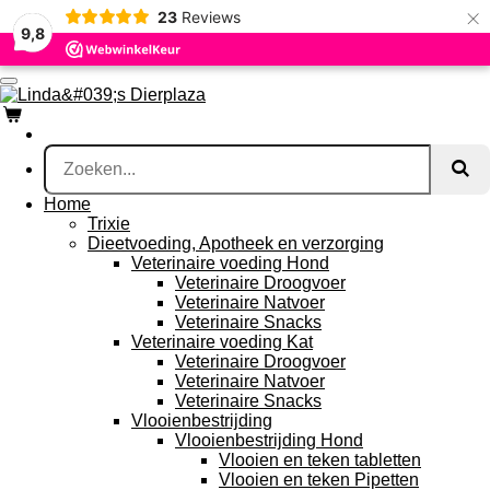
×
23
Reviews
Ga
9,8
direct
naar
de
hoofdinhoud
Home
Trixie
Dieetvoeding, Apotheek en verzorging
Veterinaire voeding Hond
Veterinaire Droogvoer
Veterinaire Natvoer
Veterinaire Snacks
Veterinaire voeding Kat
Veterinaire Droogvoer
Veterinaire Natvoer
Veterinaire Snacks
Vlooienbestrijding
Vlooienbestrijding Hond
Vlooien en teken tabletten
Vlooien en teken Pipetten