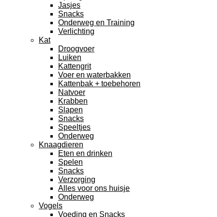
Jasjes
Snacks
Onderweg en Training
Verlichting
Kat
Droogvoer
Luiken
Kattengrit
Voer en waterbakken
Kattenbak + toebehoren
Natvoer
Krabben
Slapen
Snacks
Speeltjes
Onderweg
Knaagdieren
Eten en drinken
Spelen
Snacks
Verzorging
Alles voor ons huisje
Onderweg
Vogels
Voeding en Snacks