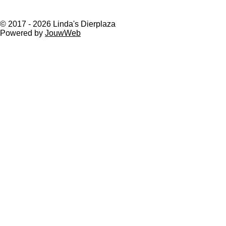
F
a
© 2017 - 2026 Linda's Dierplaza
c
Powered by
JouwWeb
e
b
o
o
k