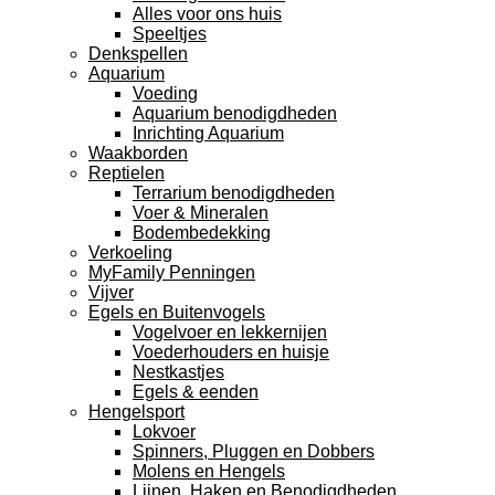
Alles voor ons huis
Speeltjes
Denkspellen
Aquarium
Voeding
Aquarium benodigdheden
Inrichting Aquarium
Waakborden
Reptielen
Terrarium benodigdheden
Voer & Mineralen
Bodembedekking
Verkoeling
MyFamily Penningen
Vijver
Egels en Buitenvogels
Vogelvoer en lekkernijen
Voederhouders en huisje
Nestkastjes
Egels & eenden
Hengelsport
Lokvoer
Spinners, Pluggen en Dobbers
Molens en Hengels
Lijnen, Haken en Benodigdheden