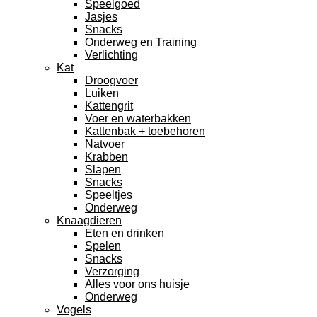
Speelgoed
Jasjes
Snacks
Onderweg en Training
Verlichting
Kat
Droogvoer
Luiken
Kattengrit
Voer en waterbakken
Kattenbak + toebehoren
Natvoer
Krabben
Slapen
Snacks
Speeltjes
Onderweg
Knaagdieren
Eten en drinken
Spelen
Snacks
Verzorging
Alles voor ons huisje
Onderweg
Vogels