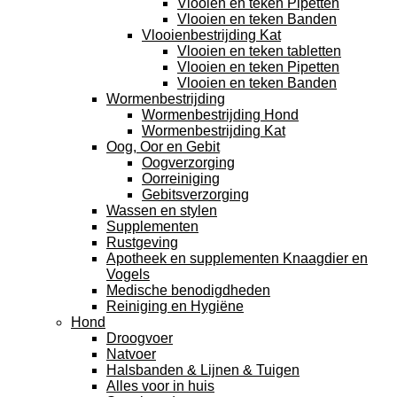
Vlooien en teken Pipetten
Vlooien en teken Banden
Vlooienbestrijding Kat
Vlooien en teken tabletten
Vlooien en teken Pipetten
Vlooien en teken Banden
Wormenbestrijding
Wormenbestrijding Hond
Wormenbestrijding Kat
Oog, Oor en Gebit
Oogverzorging
Oorreiniging
Gebitsverzorging
Wassen en stylen
Supplementen
Rustgeving
Apotheek en supplementen Knaagdier en
Vogels
Medische benodigdheden
Reiniging en Hygiëne
Hond
Droogvoer
Natvoer
Halsbanden & Lijnen & Tuigen
Alles voor in huis