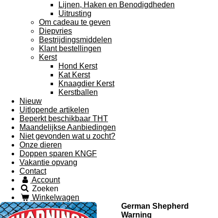
Lijnen, Haken en Benodigdheden
Uitrusting
Om cadeau te geven
Diepvries
Bestrijdingsmiddelen
Klant bestellingen
Kerst
Hond Kerst
Kat Kerst
Knaagdier Kerst
Kerstballen
Nieuw
Uitlopende artikelen
Beperkt beschikbaar THT
Maandelijkse Aanbiedingen
Niet gevonden wat u zocht?
Onze dieren
Doppen sparen KNGF
Vakantie opvang
Contact
Account
Zoeken
Winkelwagen
German Shepherd
Warning