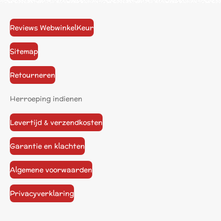
Reviews WebwinkelKeur
Sitemap
Retourneren
Herroeping indienen
Levertijd & verzendkosten
Garantie en klachten
Algemene voorwaarden
Privacyverklaring