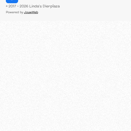
a
© 2017 - 2026 Linda's Dierplaza
c
Powered by
JouwWeb
e
b
o
o
k