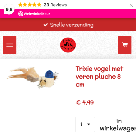
×
23
Reviews
9,8
Snelle verzending
Trixie vogel met
veren pluche 8
cm
€ 4,49
In
winkelwage