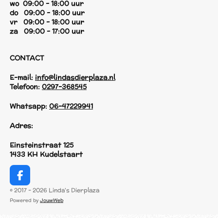
wo 09:00 - 18:00 uur
do 09:00 - 18:00 uur
vr 09:00 - 18:00 uur
za 09:00 - 17:00 uur
CONTACT
E-mail:
info@lindasdierplaza.nl
Telefoon:
0297-368545
Whatsapp:
06-47229941
Adres:
Einsteinstraat 125
1433 KH Kudelstaart
F
a
© 2017 - 2026 Linda's Dierplaza
c
Powered by
JouwWeb
e
b