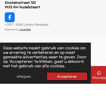
Einsteinstraat 125
1433 KH Kudelstaart
F
a
© 2017 - 2026 Linda's Dierplaza
c
Powered by
JouwWeb
e
b
o
o
Deze website maakt gebruik van cookies om
k
uw ervaring te verbeteren en op maat
gemaakte advertenties weer te geven. Door
op ‘Accepteren’ te klikken, gaat u akkoord
met het gebruik van alle cookies.
Afwijzen
Accepteren
E-mailadres
Telefoonnummer
Kaart
Facebook
WhatsApp