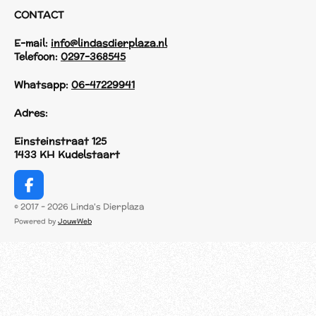
CONTACT
E-mail:
info@lindasdierplaza.nl
Telefoon:
0297-368545
Whatsapp:
06-47229941
Adres:
Einsteinstraat 125
1433 KH Kudelstaart
F
a
© 2017 - 2026 Linda's Dierplaza
c
Powered by
JouwWeb
e
b
o
o
k