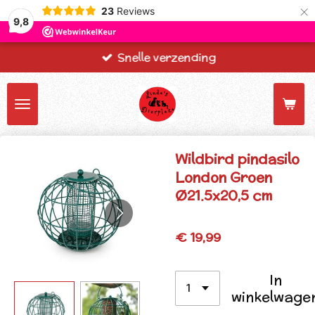
×
23
Reviews
9,8
Snelle verzending
Wildbird pindasilo
London Groen
Ø21.5x20,5 cm
€ 19,99
In
winkelwage