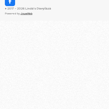
F
a
© 2017 - 2026 Linda's Dierplaza
c
Powered by
JouwWeb
e
b
o
o
k