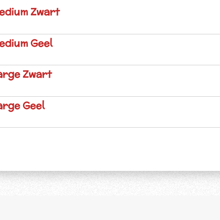
Medium Zwart
edium Geel
arge Zwart
arge Geel