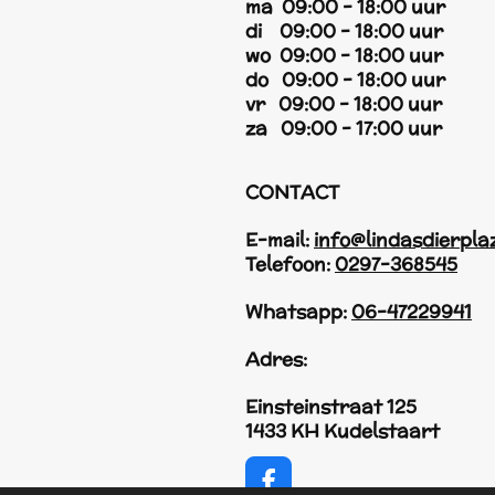
ma 09:00 - 18:00 uur
di 09:00 - 18:00 uur
wo 09:00 - 18:00 uur
do 09:00 - 18:00 uur
vr 09:00 - 18:00 uur
za 09:00 - 17:00 uur
CONTACT
E-mail:
info@lindasdierpla
Telefoon:
0297-368545
Whatsapp:
06-47229941
Adres:
Einsteinstraat 125
1433 KH Kudelstaart
F