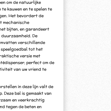
pen om de natuurlijke
 te kauwen en te spelen te
igen. Het bevordert de
et mechanische
het bijten, en garandeert
en duurzaamheid. De
omvatten verschillende
 speelgoedbal tot het
praktische versie met
tédispenser, perfect om de
iviteit van uw vriend te
stellen in deze lijn valt de
. Deze bal is gemaakt van
urzaam en veerkrachtig
and tegen de beten en