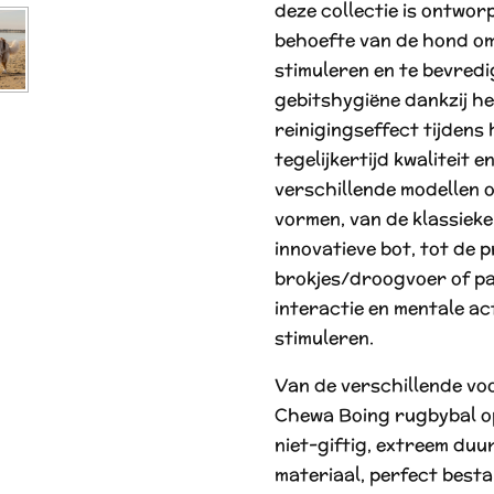
deze collectie is ontwor
behoefte van de hond om
stimuleren en te bevred
gebitshygiëne dankzij h
reinigingseffect tijdens 
tegelijkertijd kwaliteit 
verschillende modellen 
vormen, van de klassieke
innovatieve bot, tot de 
brokjes/droogvoer of pa
interactie en mentale act
stimuleren.
Van de verschillende voor
Chewa Boing rugbybal op
niet-giftig, extreem du
materiaal, perfect best