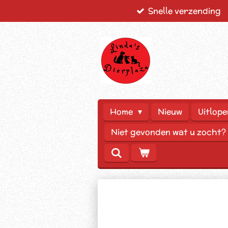
Snelle verzending
Ga
direct
naar
de
hoofdinhoud
Home
Nieuw
Uitlope
Niet gevonden wat u zocht?