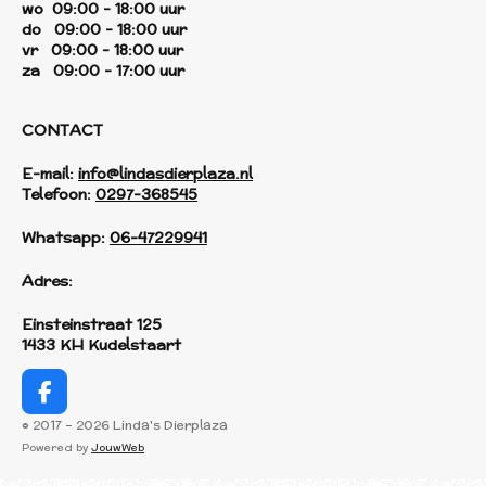
wo 09:00 - 18:00 uur
do 09:00 - 18:00 uur
vr 09:00 - 18:00 uur
za 09:00 - 17:00 uur
CONTACT
E-mail:
info@lindasdierplaza.nl
Telefoon:
0297-368545
Whatsapp:
06-47229941
Adres:
Einsteinstraat 125
1433 KH Kudelstaart
F
a
© 2017 - 2026 Linda's Dierplaza
c
Powered by
JouwWeb
e
b