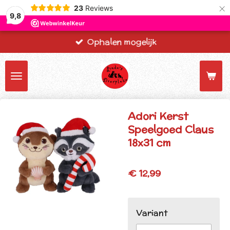
×
23
Reviews
9,8
Ophalen mogelijk
Adori Kerst
Speelgoed Claus
18x31 cm
€ 12,99
Variant