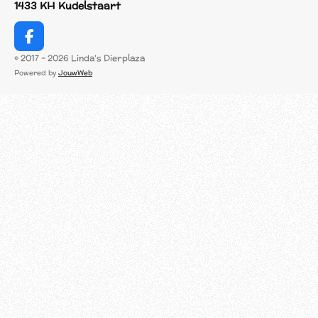
1433 KH Kudelstaart
F
a
© 2017 - 2026 Linda's Dierplaza
c
Powered by
JouwWeb
e
b
o
o
k