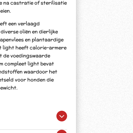
 na castratie of sterilisatie
eien.
eft een verlaagd
iverse oliën en dierlijke
hapenvlees en plantaardige
t light heeft calorie-armere
t de voedingswaarde
m compleet light bevat
ndstoffen waardoor het
etseld voor honden die
gewicht.