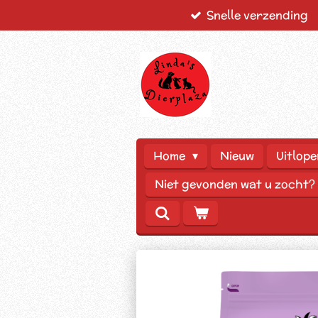
Snelle verzending
Ga
direct
naar
de
hoofdinhoud
Home
Nieuw
Uitlope
Niet gevonden wat u zocht?