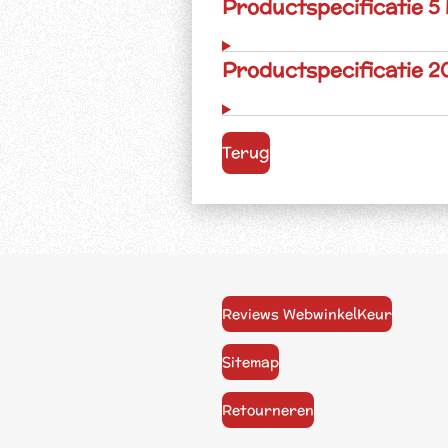
Productspecificatie 5
Productspecificatie 2
Terug
Reviews WebwinkelKeur
Sitemap
Retourneren