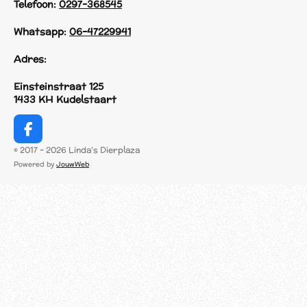
Telefoon:
0297-368545
Whatsapp:
06-47229941
Adres:
Einsteinstraat 125
1433 KH Kudelstaart
F
a
© 2017 - 2026 Linda's Dierplaza
c
Powered by
JouwWeb
e
b
o
o
k