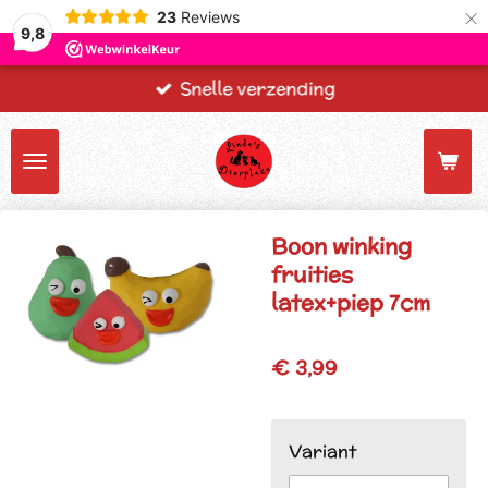
×
23
Reviews
9,8
Snelle verzending
Boon winking
fruities
latex+piep 7cm
€ 3,99
Variant