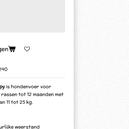
gen
240
py
is hondenvoer voor
 rassen tot 12 maanden met
n 11 tot 25 kg.
rlijke weerstand