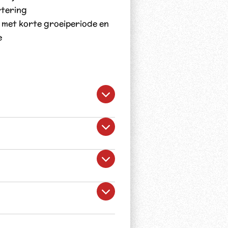
rtering
 met korte groeiperiode en
e