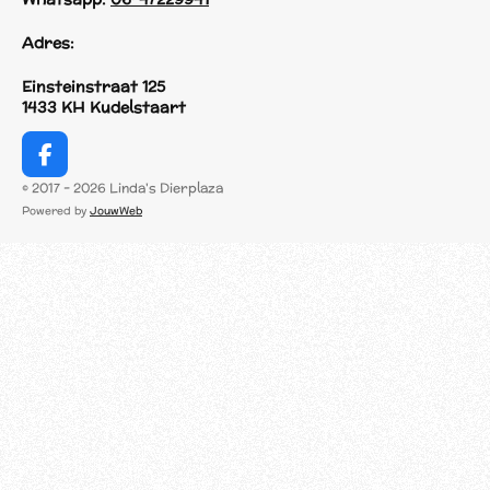
Adres:
Einsteinstraat 125
1433 KH Kudelstaart
F
a
© 2017 - 2026 Linda's Dierplaza
c
Powered by
JouwWeb
e
b
o
o
k