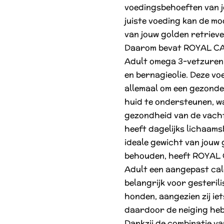
voedingsbehoeften van 
juiste voeding kan de mo
van jouw golden retriev
Daarom bevat ROYAL CA
Adult omega 3-vetzuren
en bernagieolie. Deze v
allemaal om een gezonde
huid te ondersteunen, wa
gezondheid van de vacht
heeft dagelijks lichaam
ideale gewicht van jouw 
behouden, heeft ROYAL 
Adult een aangepast calo
belangrijk voor gesteri
honden, aangezien zij ie
daardoor de neiging heb
Dankzij de combinatie va