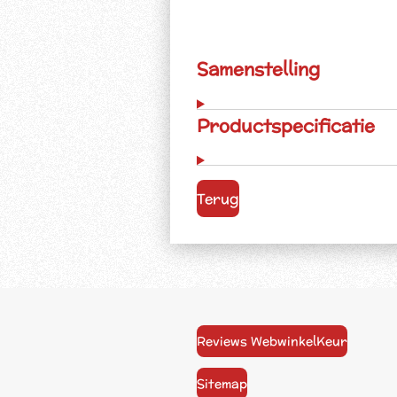
Samenstelling
Productspecificatie
Terug
Reviews WebwinkelKeur
Sitemap