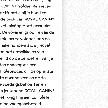
L CANIN® Golden Retriever
rtfunctie bij je hond te
s de brok van ROYAL CANIN®
exclusief op maat gemaakt
r. De vorm en grootte van de
kkeld om te voldoen aan de
fieke hondenras. Bij Royal
aan het ontwikkelen van
temd op de behoeften van je
cten ondergaan een
ntroleproces om de optimale
 te garanderen en om te
ke voedingsbehoeften en
. Als jouw hond ROYAL CANIN®
t, krijgt hij een complete
eding voorgeschoteld.