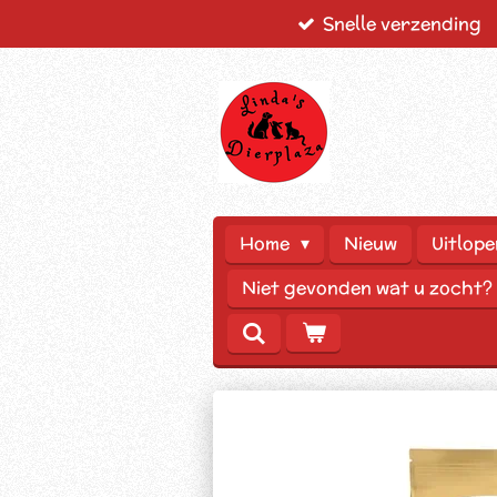
Snelle verzending
Ga
direct
naar
de
hoofdinhoud
Home
Nieuw
Uitlope
Niet gevonden wat u zocht?