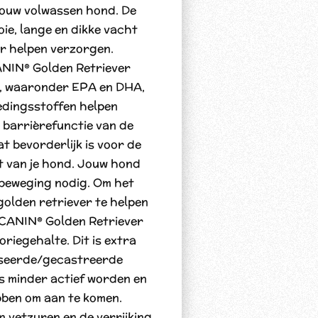
jouw volwassen hond. De
oie, lange en dikke vacht
er helpen verzorgen.
NIN® Golden Retriever
, waaronder EPA en DHA,
oedingsstoffen helpen
 barrièrefunctie van de
t bevorderlijk is voor de
 van je hond. Jouw hond
sbeweging nodig. Om het
golden retriever te helpen
CANIN® Golden Retriever
riegehalte. Dit is extra
liseerde/gecastreerde
ts minder actief worden en
ben om aan te komen.
n vetzuren en de verrijking