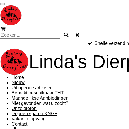
Ga
direct
naar
de
hoofdinhoud
Snelle verzendi
Linda's Dier
Home
Nieuw
Uitlopende artikelen
Beperkt beschikbaar THT
Maandelijkse Aanbiedingen
Niet gevonden wat u zocht?
Onze dieren
Doppen sparen KNGF
Vakantie opvang
Contact