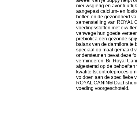
afweer van je puppy helpt on
nieuwsgierig en avontuurlijk,
aangepast calcium- en fos
botten en de gezondheid va
samenstelling van ROYAL 
voedingsstoffen met eiwitte
vanwege hun goede verteerb
prebiotica een gezonde spij
balans van de darmflora t
speciaal op maat gemaakt v
ondersteunen bevat deze fo
verminderen. Bij Royal Cani
afgestemd op de behoeften v
kwaliteitscontroleproces om
voldoen aan de specifieke v
ROYAL CANIN® Dachshund Pu
voeding voorgeschoteld.