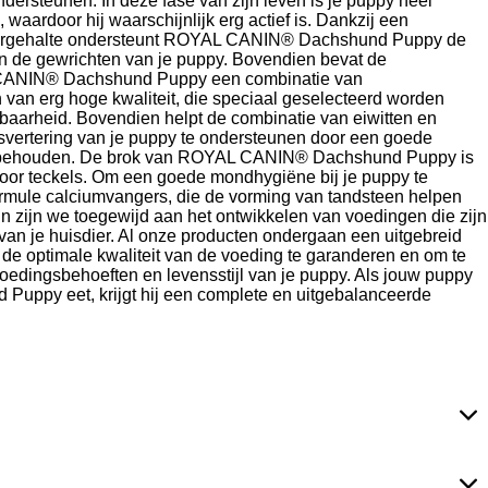
dersteunen. In deze fase van zijn leven is je puppy heel
 waardoor hij waarschijnlijk erg actief is. Dankzij een
forgehalte ondersteunt ROYAL CANIN® Dachshund Puppy de
n de gewrichten van je puppy. Bovendien bevat de
CANIN® Dachshund Puppy een combinatie van
n van erg hoge kwaliteit, die speciaal geselecteerd worden
aarheid. Bovendien helpt de combinatie van eiwitten en
svertering van je puppy te ondersteunen door een goede
e behouden. De brok van ROYAL CANIN® Dachshund Puppy is
oor teckels. Om een goede mondhygiëne bij je puppy te
rmule calciumvangers, die de vorming van tandsteen helpen
n zijn we toegewijd aan het ontwikkelen van voedingen die zijn
an je huisdier. Al onze producten ondergaan een uitgebreid
 de optimale kwaliteit van de voeding te garanderen en om te
oedingsbehoeften en levensstijl van je puppy. Als jouw puppy
ppy eet, krijgt hij een complete en uitgebalanceerde