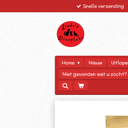
Snelle verzending
Ga
direct
naar
de
hoofdinhoud
Home
Nieuw
Uitlope
Niet gevonden wat u zocht?