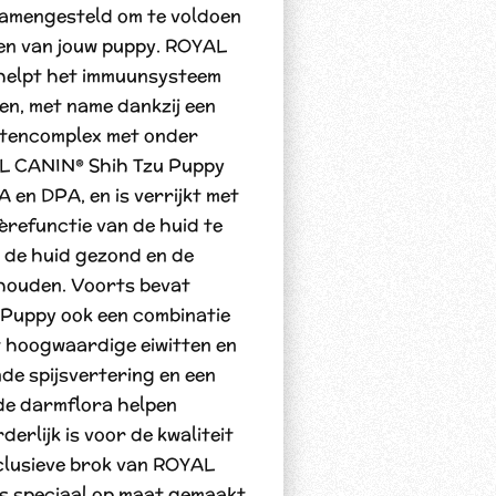
samengesteld om te voldoen
en van jouw puppy. ROYAL
helpt het immuunsysteem
en, met name dankzij een
ntencomplex met onder
AL CANIN® Shih Tzu Puppy
A en DPA, en is verrijkt met
èrefunctie van de huid te
 de huid gezond en de
houden. Voorts bevat
Puppy ook een combinatie
 hoogwaardige eiwitten en
nde spijsvertering en een
de darmflora helpen
erlijk is voor de kwaliteit
xclusieve brok van ROYAL
s speciaal op maat gemaakt