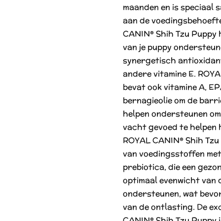
maanden en is speciaal 
aan de voedingsbehoeft
CANIN® Shih Tzu Puppy 
van je puppy ondersteun
synergetisch antioxida
andere vitamine E. ROY
bevat ook vitamine A, EP
bernagieolie om de barri
helpen ondersteunen om
vacht gevoed te helpen 
ROYAL CANIN® Shih Tzu 
van voedingsstoffen met
prebiotica, die een gezo
optimaal evenwicht van 
ondersteunen, wat bevord
van de ontlasting. De e
CANIN® Shih Tzu Puppy i