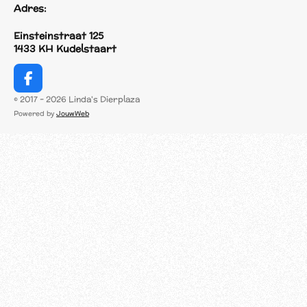
Adres:
Einsteinstraat 125
1433 KH Kudelstaart
F
a
© 2017 - 2026 Linda's Dierplaza
c
Powered by
JouwWeb
e
b
o
o
k