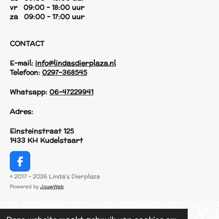
vr 09:00 - 18:00 uur
za 09:00 - 17:00 uur
CONTACT
E-mail:
info@lindasdierplaza.nl
Telefoon:
0297-368545
Whatsapp:
06-47229941
Adres:
Einsteinstraat 125
1433 KH Kudelstaart
F
a
© 2017 - 2026 Linda's Dierplaza
c
Powered by
JouwWeb
e
b
o