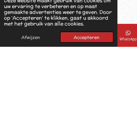
Deze website maakt gebruik van cookies om
o
uw ervaring te verbeteren en op maat
k
gemaakte advertenties weer te geven. Door
op ‘Accepteren’ te klikken, gaat u akkoord
met het gebruik van alle cookies.
Afwijzen
Accepteren
E-mailadres
Telefoonnummer
Kaart
Facebook
WhatsApp