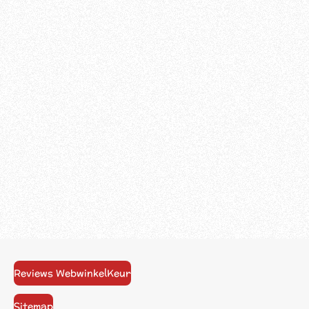
Reviews WebwinkelKeur
Sitemap