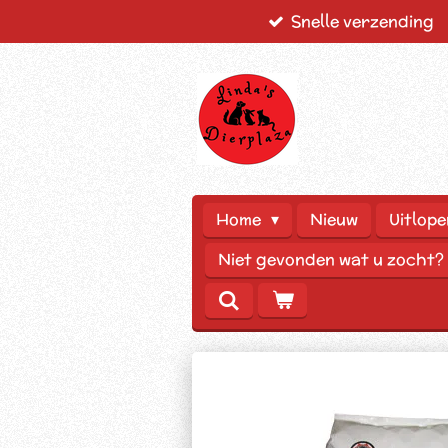
Snelle verzending
Ga
direct
naar
de
hoofdinhoud
Home
Nieuw
Uitlope
Niet gevonden wat u zocht?