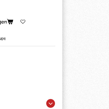
gen
664