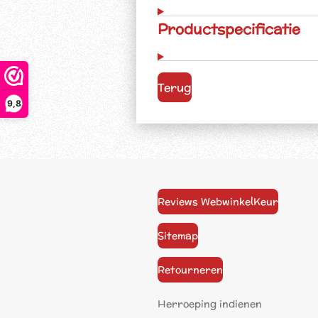
Productspecificatie
Terug
9,8
Reviews WebwinkelKeur
Sitemap
Retourneren
Herroeping indienen