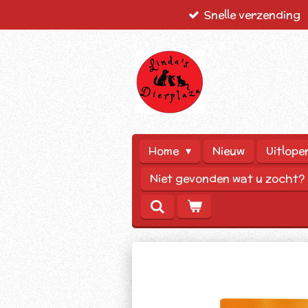
Snelle verzending
Ga
direct
naar
de
hoofdinhoud
Home
Nieuw
Uitlope
Niet gevonden wat u zocht?