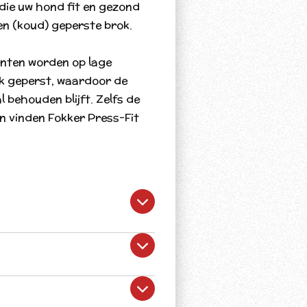
 die uw hond fit en gezond
en (koud) geperste brok.
ënten worden op lage
k geperst, waardoor de
behouden blijft. Zelfs de
n vinden Fokker Press-Fit