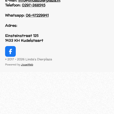
E-mail:
info@lindasdierplaza.nl
Telefoon:
0297-368545
Whatsapp:
06-47229941
Adres:
Einsteinstraat 125
1433 KH Kudelstaart
F
a
© 2017 - 2026 Linda's Dierplaza
c
Powered by
JouwWeb
e
b
o
o
k