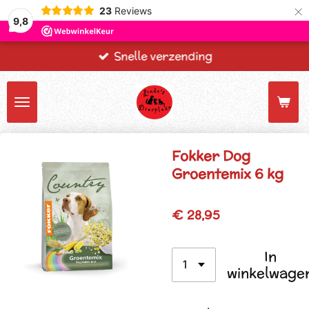
×
23
Reviews
9,8
Snelle verzending
Fokker Dog
Groentemix 6 kg
€ 28,95
In
winkelwage