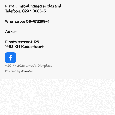
E-mail:
info@lindasdierplaza.nl
Telefoon:
0297-368545
Whatsapp:
06-47229941
Adres:
Einsteinstraat 125
1433 KH Kudelstaart
F
a
© 2017 - 2026 Linda's Dierplaza
c
Powered by
JouwWeb
e
b
o
o
k