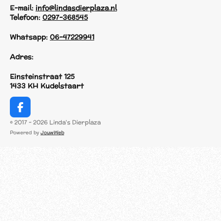
E-mail:
info@lindasdierplaza.nl
Telefoon:
0297-368545
Whatsapp:
06-47229941
Adres:
Einsteinstraat 125
1433 KH Kudelstaart
F
a
© 2017 - 2026 Linda's Dierplaza
c
Powered by
JouwWeb
e
b
o
o
k