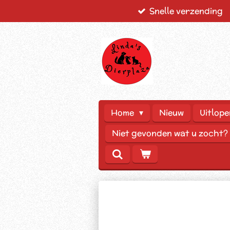
Snelle verzending
Ga
direct
naar
de
hoofdinhoud
Home
Nieuw
Uitlope
Niet gevonden wat u zocht?