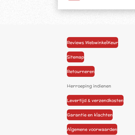
Reviews WebwinkelKeur
Sitemap
Retourneren
Herroeping indienen
Levertijd & verzendkosten
Garantie en klachten
Algemene voorwaarden