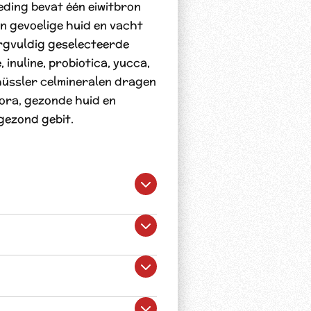
eding bevat één eiwitbron
n gevoelige huid en vacht
rgvuldig geselecteerde
, inuline, probiotica, yucca,
hüssler celmineralen dragen
lora, gezonde huid en
gezond gebit.