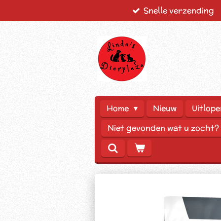
Snelle verzending
Ga
direct
naar
de
hoofdinhoud
Home
Nieuw
Uitlope
Niet gevonden wat u zocht?