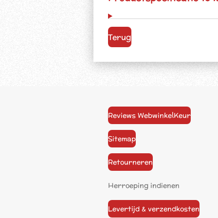
Terug
Reviews WebwinkelKeur
Sitemap
Retourneren
Herroeping indienen
Levertijd & verzendkosten