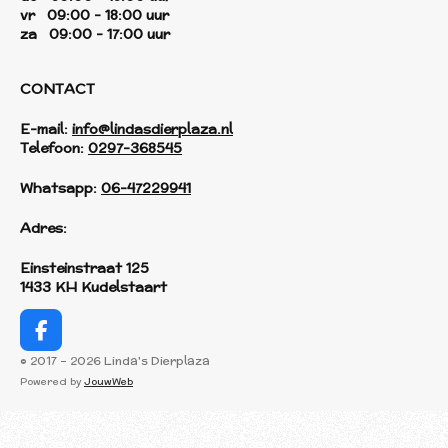
vr 09:00 - 18:00 uur
za 09:00 - 17:00 uur
CONTACT
E-mail:
info@lindasdierplaza.nl
Telefoon:
0297-368545
Whatsapp:
06-47229941
Adres:
Einsteinstraat 125
1433 KH Kudelstaart
F
a
© 2017 - 2026 Linda's Dierplaza
c
Powered by
JouwWeb
e
b
o