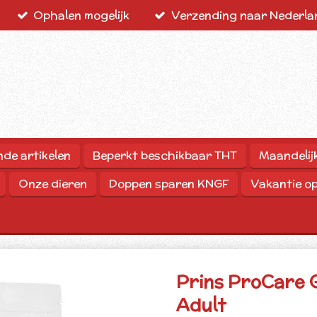
Ophalen mogelijk
Verzending naar Nederlan
nde artikelen
Beperkt beschikbaar THT
Maandelij
Onze dieren
Doppen sparen KNGF
Vakantie o
Prins ProCare G
Adult