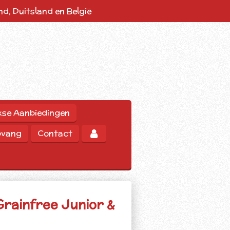
d, Duitsland en België
kse Aanbiedingen
pvang
Contact
rainfree Junior &