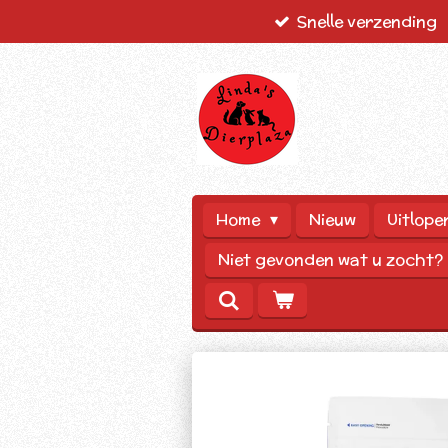
Snelle verzending
Ga
direct
naar
de
hoofdinhoud
Home
Nieuw
Uitlope
Niet gevonden wat u zocht?