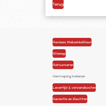
Terug
Reviews WebwinkelKeur
Sitemap
Retourneren
Herroeping indienen
Levertijd & verzendkosten
Garantie en klachten