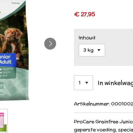
€ 27,95
Inhoud
In winkelwa
Artikelnummer:
000100
ProCare Grainfree Junior
geperste voeding, speci