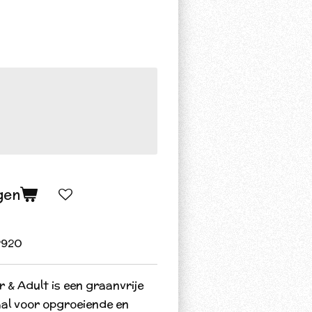
gen
2920
 & Adult is een graanvrije
aal voor opgroeiende en