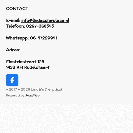
CONTACT
E-mail:
info@lindasdierplaza.nl
Telefoon:
0297-368545
Whatsapp:
06-47229941
Adres:
Einsteinstraat 125
1433 KH Kudelstaart
F
a
© 2017 - 2026 Linda's Dierplaza
c
Powered by
JouwWeb
e
b
o
o
k