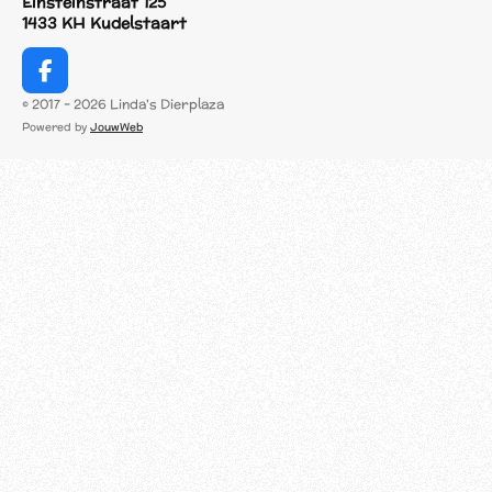
Einsteinstraat 125
1433 KH Kudelstaart
F
a
© 2017 - 2026 Linda's Dierplaza
c
Powered by
JouwWeb
e
b
o
o
k