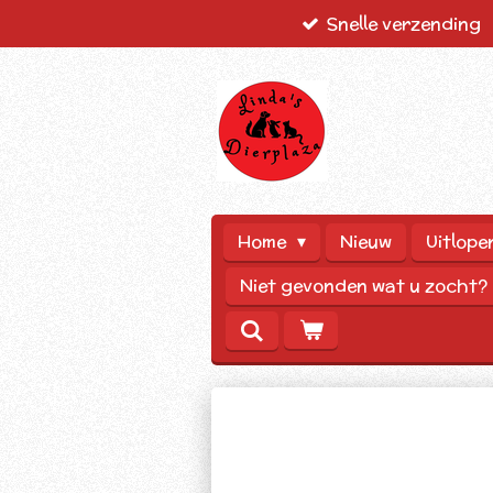
Snelle verzending
Ga
direct
naar
de
hoofdinhoud
Home
Nieuw
Uitlope
Niet gevonden wat u zocht?