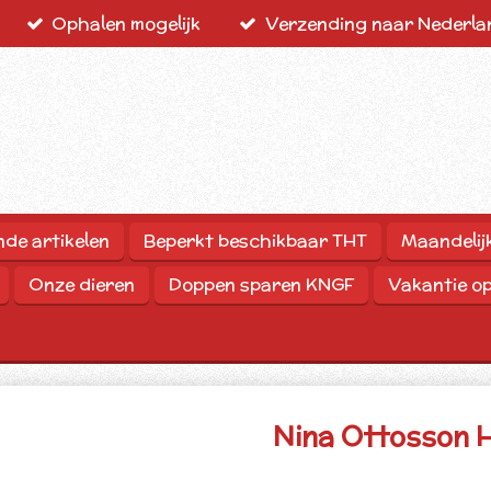
Ophalen mogelijk
Verzending naar Nederlan
nde artikelen
Beperkt beschikbaar THT
Maandelij
Onze dieren
Doppen sparen KNGF
Vakantie o
Nina Ottosson H