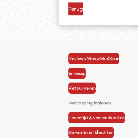
Terug
Reviews WebwinkelKeur
Sitemap
Retourneren
Herroeping indienen
Levertijd & verzendkosten
Garantie en klachten