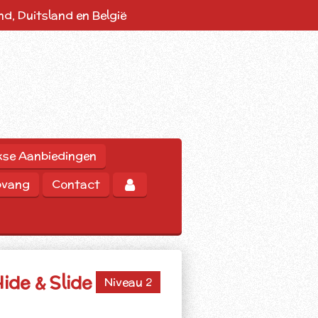
d, Duitsland en België
kse Aanbiedingen
pvang
Contact
ide & Slide
Niveau 2