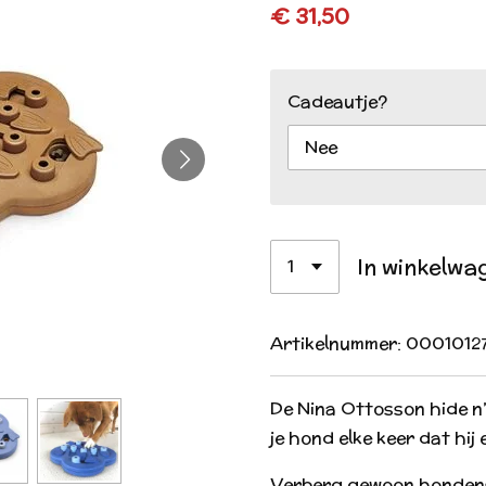
€ 31,50
Cadeautje?
In winkelwa
Artikelnummer:
0001012
De Nina Ottosson hide n’ 
je hond elke keer dat hij 
Verberg gewoon hondensn