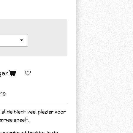
gen
719
slide biedt veel plezier voor
ermee speelt.
oepjes of brokjes in de