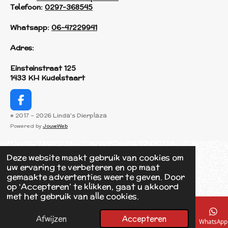
Telefoon:
0297-368545
Whatsapp:
06-47229941
Adres:
Einsteinstraat 125
1433 KH Kudelstaart
F
a
© 2017 - 2026 Linda's Dierplaza
c
Powered by
JouwWeb
e
b
o
Deze website maakt gebruik van cookies om
o
uw ervaring te verbeteren en op maat
k
gemaakte advertenties weer te geven. Door
op ‘Accepteren’ te klikken, gaat u akkoord
met het gebruik van alle cookies.
Afwijzen
Accepteren
E-mailadres
Telefoonnummer
Kaart
Facebook
WhatsApp