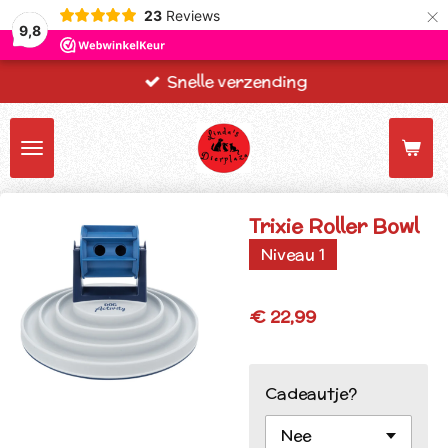
×
23
Reviews
9,8
Snelle verzending
Trixie Roller Bowl
Niveau 1
€ 22,99
Cadeautje?