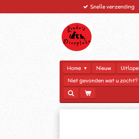
Snelle verzending
Ga
direct
naar
de
hoofdinhoud
Home
Nieuw
Uitlope
Niet gevonden wat u zocht?