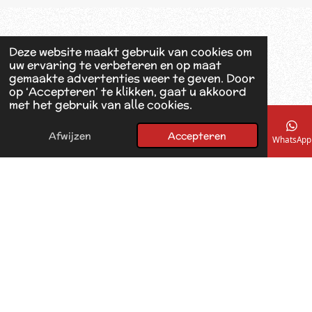
b
o
o
k
Deze website maakt gebruik van cookies om
uw ervaring te verbeteren en op maat
gemaakte advertenties weer te geven. Door
op ‘Accepteren’ te klikken, gaat u akkoord
met het gebruik van alle cookies.
Afwijzen
Accepteren
E-mailadres
Telefoonnummer
Kaart
Facebook
WhatsApp