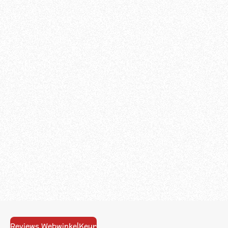
Reviews WebwinkelKeur