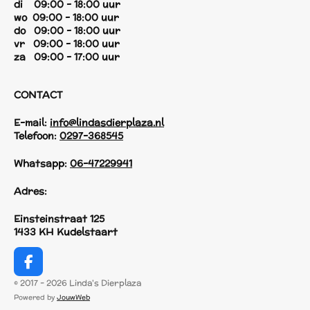
di 09:00 - 18:00 uur
wo 09:00 - 18:00 uur
do 09:00 - 18:00 uur
vr 09:00 - 18:00 uur
za 09:00 - 17:00 uur
CONTACT
E-mail:
info@lindasdierplaza.nl
Telefoon:
0297-368545
Whatsapp:
06-47229941
Adres:
Einsteinstraat 125
1433 KH Kudelstaart
F
a
© 2017 - 2026 Linda's Dierplaza
c
Powered by
JouwWeb
e