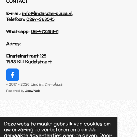
CONTACT
E-mail:
info@lindasdierplaza.nl
Telefoon:
0297-368545
Whatsapp:
06-47229941
Adres:
Einsteinstraat 125
1433 KH Kudelstaart
F
a
© 2017 - 2026 Linda's Dierplaza
c
Powered by
JouwWeb
e
b
o
o
k
Deze website maakt gebruik van cookies om
uw ervaring te verbeteren en op maat
gemaakte advertenties weer te geven. Door