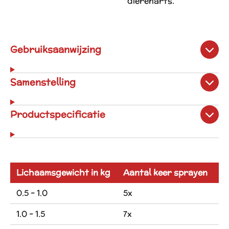
dierenarts.
Gebruiksaanwijzing
Samenstelling
Productspecificatie
Lichaamsgewicht in kg
Aantal keer sprayen
0.5 - 1.0
5x
1.0 - 1.5
7x