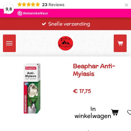
×
23
Reviews
9,8
Snelle verzending
Beaphar Anti-
Myiasis
€ 17,75
In
winkelwagen