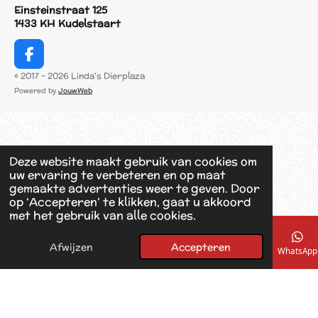
Einsteinstraat 125
1433 KH Kudelstaart
F
a
© 2017 - 2026 Linda's Dierplaza
c
Powered by
JouwWeb
e
b
o
o
k
Deze website maakt gebruik van cookies om
uw ervaring te verbeteren en op maat
gemaakte advertenties weer te geven. Door
op ‘Accepteren’ te klikken, gaat u akkoord
met het gebruik van alle cookies.
Afwijzen
Accepteren
E-mailadres
Telefoonnummer
Kaart
Facebook
WhatsApp