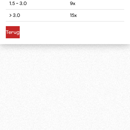
1.5 - 3.0
9x
> 3.0
15x
Terug