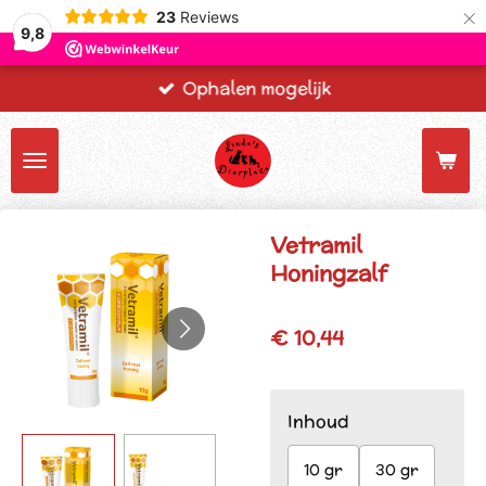
×
23
Reviews
9,8
Ophalen mogelijk
Vetramil
Honingzalf
€ 10,44
Inhoud
10 gr
30 gr