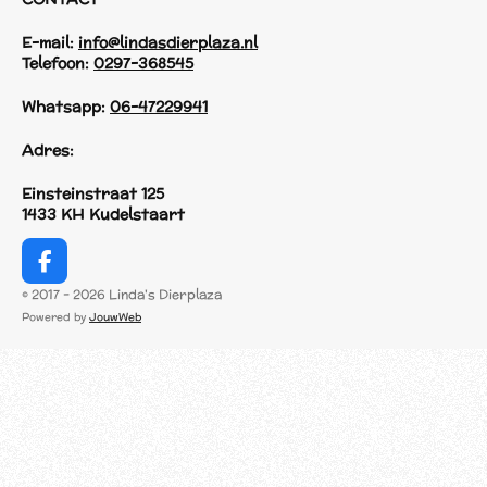
E-mail:
info@lindasdierplaza.nl
Telefoon:
0297-368545
Whatsapp:
06-47229941
Adres:
Einsteinstraat 125
1433 KH Kudelstaart
F
a
© 2017 - 2026 Linda's Dierplaza
c
Powered by
JouwWeb
e
b
o
o
k