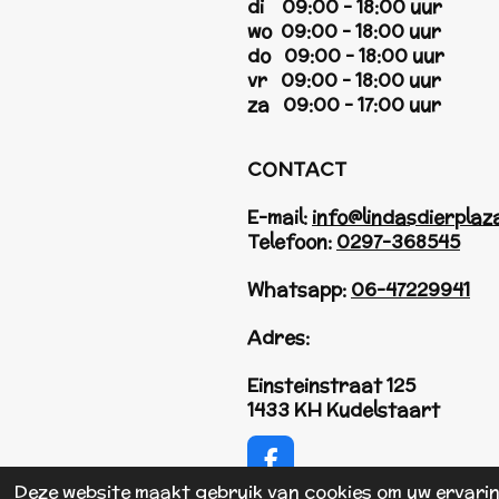
di 09:00 - 18:00 uur
wo 09:00 - 18:00 uur
do 09:00 - 18:00 uur
vr 09:00 - 18:00 uur
za 09:00 - 17:00 uur
CONTACT
E-mail:
info@lindasdierplaza
Telefoon:
0297-368545
Whatsapp:
06-47229941
Adres:
Einsteinstraat 125
1433 KH Kudelstaart
F
a
Deze website maakt gebruik van cookies om uw ervari
© 2017 - 2026 Linda's Dierplaza