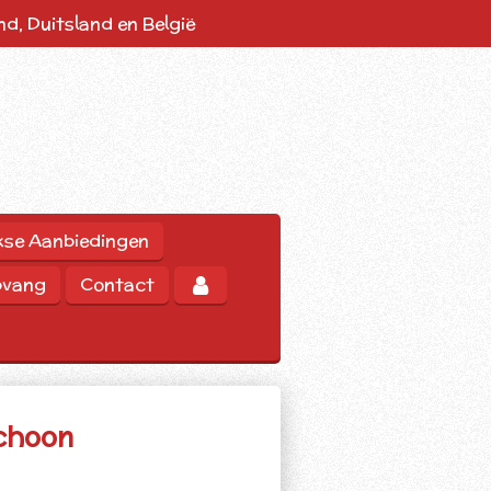
d, Duitsland en België
kse Aanbiedingen
pvang
Contact
choon