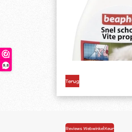
9,8
Terug
Reviews WebwinkelKeur