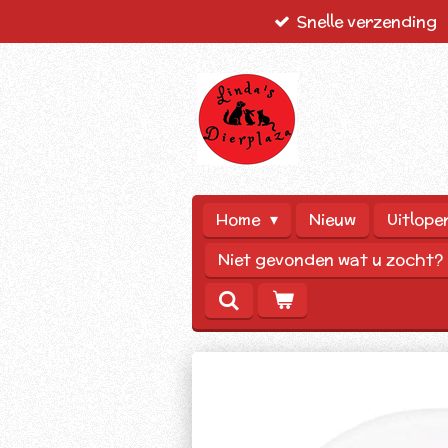
Snelle verzending
Ga
direct
naar
de
hoofdinhoud
Home
Nieuw
Uitlope
Niet gevonden wat u zocht?