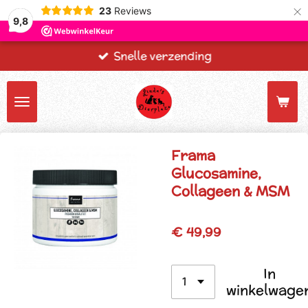
×
23
Reviews
9,8
Snelle verzending
Frama
Glucosamine,
Collageen & MSM
€ 49,99
In
winkelwage