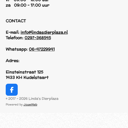
za 09:00 - 17:00 uur
CONTACT
E-mail:
info@lindasdierplaza.nl
Telefoon:
0297-368545
Whatsapp:
06-47229941
Adres:
Einsteinstraat 125
1433 KH Kudelstaart
F
a
© 2017 - 2026 Linda's Dierplaza
c
Powered by
JouwWeb
e
b
o
o