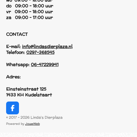
wo 09:00 - 18:00 uur
do 09:00 - 18:00 uur
vr 09:00 - 18:00 uur
za 09:00 - 17:00 uur
CONTACT
E-mail:
info@lindasdierplaza.nl
Telefoon:
0297-368545
Whatsapp:
06-47229941
Adres:
Einsteinstraat 125
1433 KH Kudelstaart
F
a
© 2017 - 2026 Linda's Dierplaza
c
Powered by
JouwWeb
e
b