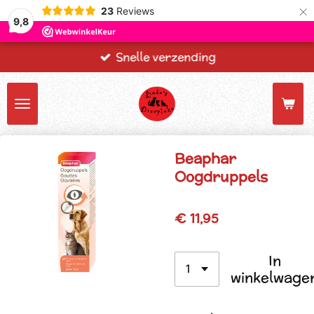
×
23
Reviews
9,8
Snelle verzending
Beaphar
Oogdruppels
€ 11,95
In
winkelwage