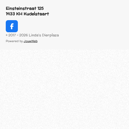
Einsteinstraat 125
1433 KH Kudelstaart
F
a
© 2017 - 2026 Linda's Dierplaza
c
Powered by
JouwWeb
e
b
o
o
k