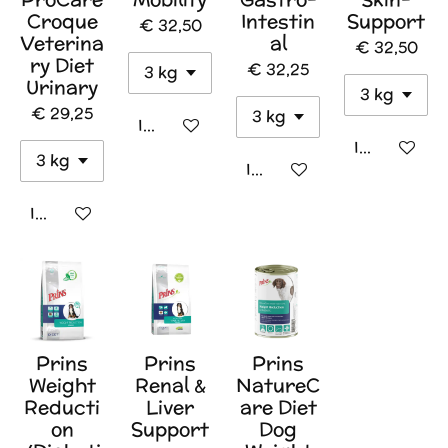
Croque
Intestin
Support
€ 32,50
Veterina
al
€ 32,50
ry Diet
€ 32,25
Urinary
€ 29,25
In winkelwagen
In winkelw
In winkelwagen
In winkelwagen
Prins
Prins
Prins
Weight
Renal &
NatureC
Reducti
Liver
are Diet
on
Support
Dog