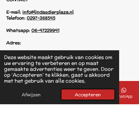
E-mail:
info@lindasdierplaza.nl
Telefoon:
0297-368545
Whatsapp:
06-47229941
Adres:
Einsteinstraat 125
Deze website maakt gebruik van cookies om
1433 KH Kudelstaart
uw ervaring te verbeteren en op maat
gemaakte advertenties weer te geven. Door
op ‘Accepteren’ te klikken, gaat u akkoord
F
met het gebruik van alle cookies.
a
© 2017 - 2026 Linda's Dierplaza
c
Powered by
JouwWeb
e
Afwijzen
Accepteren
E-mailadres
Telefoonnummer
Kaart
Facebook
WhatsApp
b
o
o
k