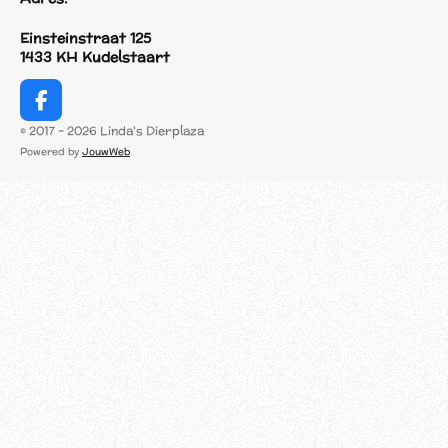
Einsteinstraat 125
1433 KH Kudelstaart
F
a
© 2017 - 2026 Linda's Dierplaza
c
Powered by
JouwWeb
e
b
o
o
k