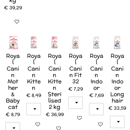
kg
€ 39,29
In winkelwagen
Roya
Roya
Roya
Roya
Roya
Roya
l
l
l
l
l
l
Cani
Cani
Cani
Cani
Cani
Cani
n
n
n
n Fit
n
n
Mot
Kitte
Kitte
32
Indo
Indo
her
n
n
or
or
€ 7,29
&
Steri
Long
€ 8,49
€ 7,69
Baby
lised
hair
cat
2 kg
€ 33,59
€ 8,79
€ 36,99
In winkelwagen
In winkelwagen
In winkelwagen
In winkelwagen