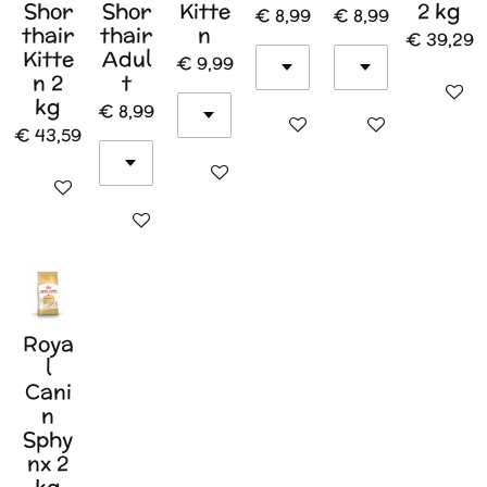
Shor
Shor
Kitte
2 kg
€ 8,99
€ 8,99
thair
thair
n
€ 39,29
Kitte
Adul
€ 9,99
n 2
t
In wink
kg
€ 8,99
In winkelwagen
In winkelwagen
€ 43,59
In winkelwagen
In winkelwagen
In winkelwagen
Roya
l
Cani
n
Sphy
nx 2