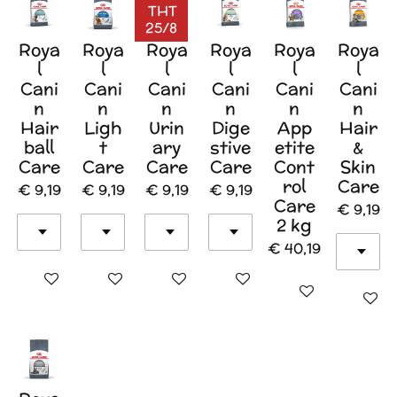
THT
25/8
Roya
Roya
Roya
Roya
Roya
Roya
l
l
l
l
l
l
Cani
Cani
Cani
Cani
Cani
Cani
n
n
n
n
n
n
Hair
Ligh
Urin
Dige
App
Hair
ball
t
ary
stive
etite
&
Care
Care
Care
Care
Cont
Skin
rol
Care
€ 9,19
€ 9,19
€ 9,19
€ 9,19
Care
€ 9,19
2 kg
€ 40,19
In winkelwagen
In winkelwagen
In winkelwagen
In winkelwagen
In winkelwagen
In wink