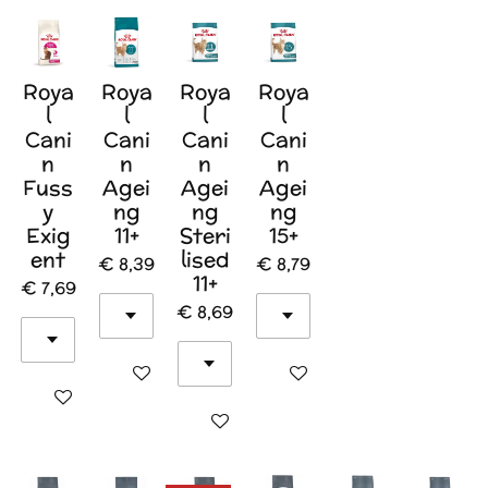
Roya
Roya
Roya
Roya
l
l
l
l
Cani
Cani
Cani
Cani
n
n
n
n
Fuss
Agei
Agei
Agei
y
ng
ng
ng
Exig
11+
Steri
15+
ent
lised
€ 8,39
€ 8,79
11+
€ 7,69
€ 8,69
In winkelwagen
In winkelwagen
In winkelwagen
In winkelwagen