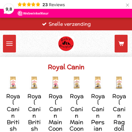
×
23
Reviews
9,8
Snelle verzending
Royal Canin
Roya
Roya
Roya
Roya
Roya
Roya
l
l
l
l
l
l
Cani
Cani
Cani
Cani
Cani
Cani
n
n
n
n
n
n
Briti
Briti
Main
Main
Pers
Rag
sh
sh
Coon
Coon
ian
doll