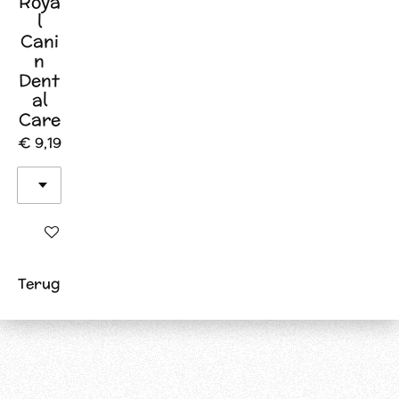
Roya
l
Cani
n
Dent
al
Care
€ 9,19
In winkelwagen
Terug