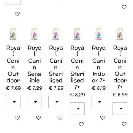
In wink
In winkelwagen
Roya
Roya
Roya
Roya
Roya
Roya
l
l
l
l
l
l
Cani
Cani
Cani
Cani
Cani
Cani
n
n
n
n
n
n
Out
Sens
Steri
Steri
Indo
Out
door
ible
lised
lised
or 7+
door
7+
7+
€ 7,69
€ 7,29
€ 7,29
€ 8,19
€ 8,29
€ 8,49
In winkelwagen
In winkelwagen
In winkelwagen
In winkelwagen
In winkelwagen
In wink