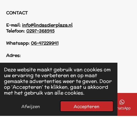
CONTACT
E-mail:
info@lindasdierplaza.nl
Telefoon:
0297-368545
Whatsapp:
06-47229941
Adres:
Einsteinstraat 125
Deze website maakt gebruik van cookies om
1433 KH Kudelstaart
uw ervaring te verbeteren en op maat
gemaakte advertenties weer te geven. Door
op ‘Accepteren’ te klikken, gaat u akkoord
F
met het gebruik van alle cookies.
a
© 2017 - 2026 Linda's Dierplaza
c
Powered by
JouwWeb
e
Afwijzen
Accepteren
E-mailadres
Telefoonnummer
Kaart
Facebook
WhatsApp
b
o
o
k