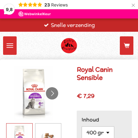
×
23
Reviews
9,8
Snelle verzending
Royal Canin
Sensible
€ 7,29
Inhoud