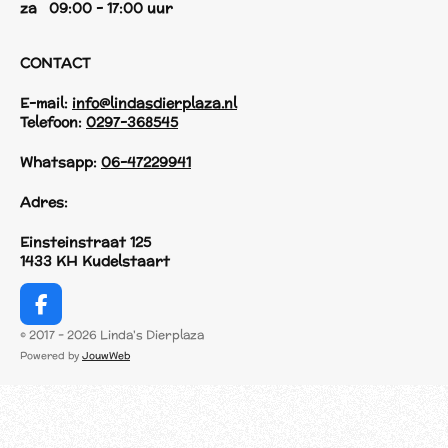
za 09:00 - 17:00 uur
CONTACT
E-mail:
info@lindasdierplaza.nl
Telefoon:
0297-368545
Whatsapp:
06-47229941
Adres:
Einsteinstraat 125
1433 KH Kudelstaart
F
a
© 2017 - 2026 Linda's Dierplaza
c
Powered by
JouwWeb
e
b
o
o
k