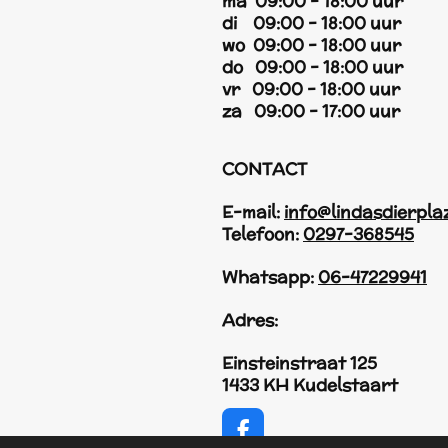
ma 09:00 - 18:00 uur
di 09:00 - 18:00 uur
wo 09:00 - 18:00 uur
do 09:00 - 18:00 uur
vr 09:00 - 18:00 uur
za 09:00 - 17:00 uur
CONTACT
E-mail:
info@lindasdierpla
Telefoon:
0297-368545
Whatsapp:
06-47229941
Adres:
Einsteinstraat 125
1433 KH Kudelstaart
F