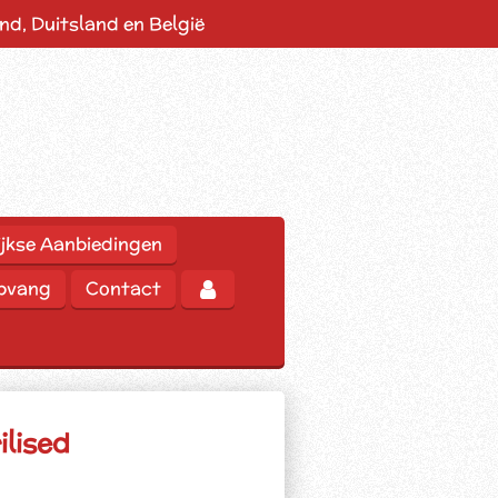
d, Duitsland en België
jkse Aanbiedingen
opvang
Contact
ilised