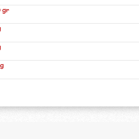
 gr
g
g
kg