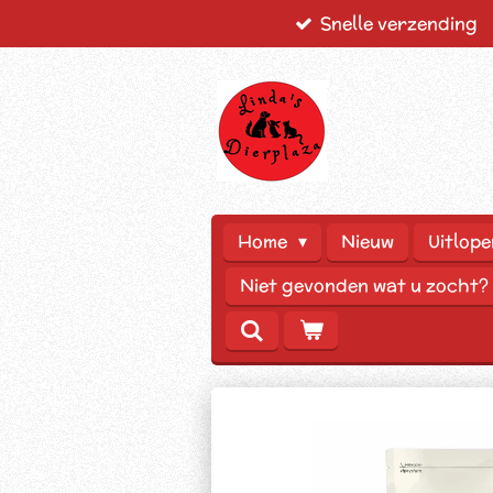
Snelle verzending
Ga
direct
naar
de
hoofdinhoud
Home
Nieuw
Uitlope
Niet gevonden wat u zocht?