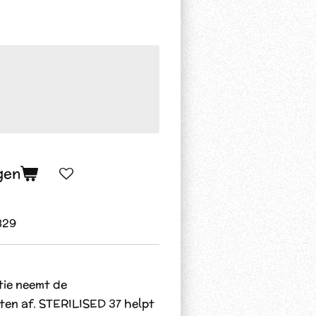
gen
829
tie neemt de
ten af. STERILISED 37 helpt