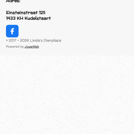
Adres:
Einsteinstraat 125
1433 KH Kudelstaart
F
a
© 2017 - 2026 Linda's Dierplaza
c
Powered by
JouwWeb
e
b
o
o
k