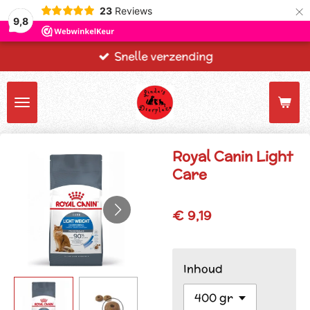
×
23
Reviews
9,8
Snelle verzending
Royal Canin Light
Care
€ 9,19
Inhoud