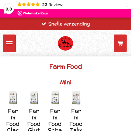
×
23
Reviews
9,8
Snelle verzending
Farm Food
Mini
Far
Far
Far
Far
m
m
m
m
Food
Food
Food
Food
Clas
Glut
Scha
Zalm