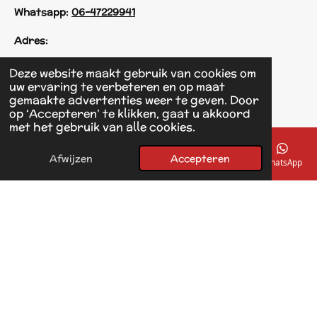
Whatsapp:
06-47229941
Adres:
Einsteinstraat 125
Deze website maakt gebruik van cookies om
1433 KH Kudelstaart
uw ervaring te verbeteren en op maat
gemaakte advertenties weer te geven. Door
op ‘Accepteren’ te klikken, gaat u akkoord
F
met het gebruik van alle cookies.
a
© 2017 - 2026 Linda's Dierplaza
c
Powered by
JouwWeb
e
Afwijzen
Accepteren
E-mailadres
Telefoonnummer
Kaart
Facebook
WhatsApp
b
o
o
k