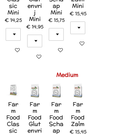
sic
envri
ap
Mini
Mini
j
Mini
€ 15,45
Mini
€ 14,25
€ 15,75
€ 14,95
In winkelwagen
In winkelwagen
In winkelwagen
In winkelwagen
Medium
Far
Far
Far
Far
m
m
m
m
Food
Food
Food
Food
Clas
Glut
Scha
Zalm
sic
envri
ap
€ 15,45