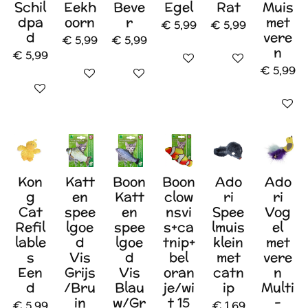
Schil
Eekh
Beve
Egel
Rat
Muis
dpa
oorn
r
met
€ 5,99
€ 5,99
d
vere
€ 5,99
€ 5,99
n
€ 5,99
In winkelwagen
Houd mij op de 
€ 5,99
In winkelwagen
In winkelwagen
In winkelwagen
In wink
Kon
Katt
Boon
Boon
Ado
Ado
g
en
Katt
clow
ri
ri
Cat
spee
en
nsvi
Spee
Vog
Refil
lgoe
spee
s+ca
lmuis
el
lable
d
lgoe
tnip+
klein
met
s
Vis
d
bel
met
vere
Een
Grijs
Vis
oran
catn
n
d
/Bru
Blau
je/wi
ip
Multi
in
w/Gr
t 15
-
€ 5,99
€ 1,69