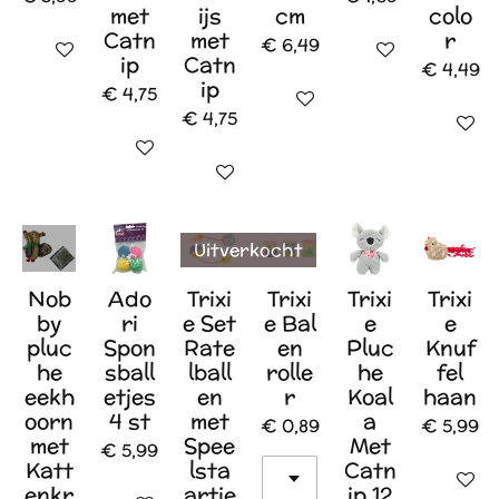
met
ijs
cm
colo
Catn
met
r
€ 6,49
In winkelwagen
In winkelwagen
ip
Catn
€ 4,49
ip
€ 4,75
In winkelwagen
€ 4,75
In wink
In winkelwagen
In winkelwagen
Uitverkocht
Nob
Ado
Trixi
Trixi
Trixi
Trixi
by
ri
e Set
e Bal
e
e
pluc
Spon
Rate
en
Pluc
Knuf
he
sball
lball
rolle
he
fel
eekh
etjes
en
r
Koal
haan
oorn
4 st
met
a
€ 0,89
€ 5,99
met
Spee
Met
€ 5,99
Katt
lsta
Catn
In wink
enkr
artje
ip 12