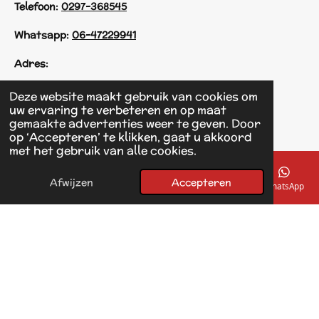
Telefoon:
0297-368545
Whatsapp:
06-47229941
Adres:
Einsteinstraat 125
Deze website maakt gebruik van cookies om
1433 KH Kudelstaart
uw ervaring te verbeteren en op maat
gemaakte advertenties weer te geven. Door
op ‘Accepteren’ te klikken, gaat u akkoord
F
met het gebruik van alle cookies.
a
© 2017 - 2026 Linda's Dierplaza
c
Powered by
JouwWeb
e
Afwijzen
Accepteren
E-mailadres
Telefoonnummer
Kaart
Facebook
WhatsApp
b
o
o
k