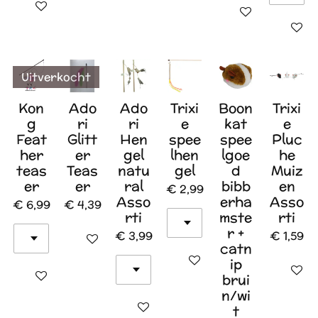
In winkelwagen
In winkelwagen
In wink
Uitverkocht
Kon
Ado
Ado
Trixi
Boon
Trixi
g
ri
ri
e
kat
e
Feat
Glitt
Hen
spee
spee
Pluc
her
er
gel
lhen
lgoe
he
teas
Teas
natu
gel
d
Muiz
er
er
ral
bibb
en
€ 2,99
Asso
erha
Asso
€ 6,99
€ 4,39
rti
mste
rti
r +
€ 3,99
€ 1,59
Houd mij op de hoogte
catn
In winkelwagen
ip
In wink
In winkelwagen
brui
n/wi
In winkelwagen
t