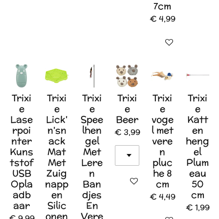
7cm
€ 4,99
In winkelwagen
Trixi
Trixi
Trixi
Trixi
Trixi
Trixi
e
e
e
e
e
e
Lase
Lick'
Spee
Beer
voge
Katt
rpoi
n'sn
lhen
l met
en
€ 3,99
nter
ack
gel
vere
heng
Kuns
Mat
Met
n
el
tstof
Met
Lere
pluc
Plum
USB
Zuig
n
he 8
eau
In winkelwagen
Opla
napp
Ban
cm
50
adb
en
djes
cm
€ 4,49
aar
Silic
En
€ 1,99
onen
Vere
€ 9,99