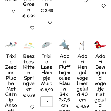
In winkelwagen
Groe
n
In wink
n
€ 2,69
In winkelwagen
€ 6,99
In winkelwagen
In winkelwagen
Trixi
Beez
Trixi
Ado
Ado
Ado
e
tees
e
ri
ri
ri
Zeed
Kitte
Lase
Fluff
Hen
Bew
ier
n
rlam
bigm
gel
egen
Pluc
Spri
pje
ouse
voge
d
he
ngve
Muis
Blau
l met
voge
Met
er
w
gelui
ltje
€ 8,99
Catn
34x1
d 40
met
€ 6,79
ip
7x7,5
cm
gelui
Asso
cm
d
€ 4,99
In winkelwagen
rti