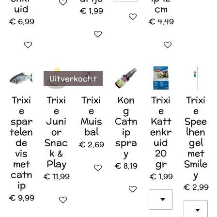
In winkelwagen
uid
cm
€ 1,99
Houd mij op de hoogte
€ 6,99
€ 4,49
In winkelwagen
In winkelwagen
In winkelwagen
Uitverkocht
Trixi
Trixi
Trixi
Kon
Trixi
Trixi
e
e
e
g
e
e
spar
Juni
Muis
Catn
Katt
Spee
telen
or
bal
ip
enkr
lhen
de
Snac
spra
uid
gel
€ 2,69
vis
k &
y
20
met
met
Play
gr
Smile
€ 8,19
Houd mij op de hoogte
catn
y
€ 11,99
€ 1,99
ip
€ 2,99
In winkelwagen
€ 9,99
In winkelwagen