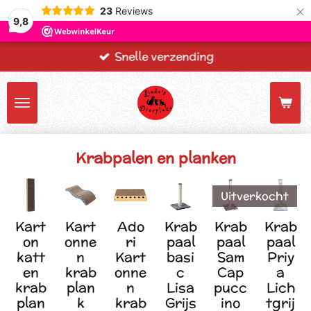
×
23
Reviews
9,8
Snelle verzending
Krabpalen en planken
Uitverkocht
Kart
Kart
Ado
Krab
Krab
Krab
on
onne
ri
paal
paal
paal
katt
n
Kart
basi
Sam
Priy
en
krab
onne
c
Cap
a
krab
plan
n
Lisa
pucc
Lich
plan
k
krab
Grijs
ino
tgrij