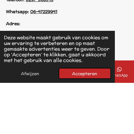
Whatsapp:
06-47229941
Adres:
Einsteinstraat 125
Deze website maakt gebruik van cookies om
1433 KH Kudelstaart
uw ervaring te verbeteren en op maat
gemaakte advertenties weer te geven. Door
op ‘Accepteren’ te klikken, gaat u akkoord
F
met het gebruik van alle cookies.
a
© 2017 - 2026 Linda's Dierplaza
c
Powered by
JouwWeb
e
Afwijzen
Accepteren
E-mailadres
Telefoonnummer
Kaart
Facebook
WhatsApp
b
o
o
k