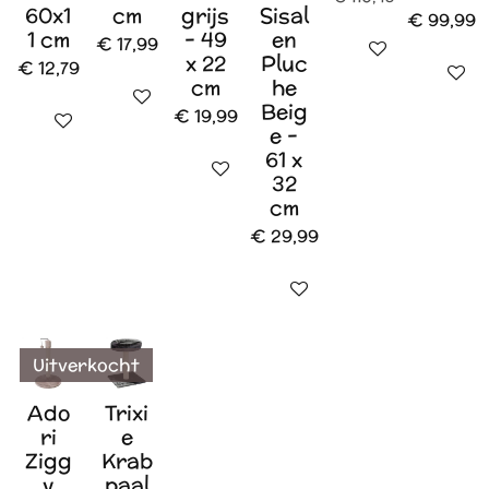
60x1
cm
grijs
Sisal
€ 99,99
1 cm
- 49
en
€ 17,99
In winkelwagen
x 22
Pluc
€ 12,79
In wink
cm
he
In winkelwagen
Beig
€ 19,99
Houd mij op de hoogte
e -
61 x
Houd mij op de hoogte
32
cm
€ 29,99
In winkelwagen
Uitverkocht
Ado
Trixi
ri
e
Zigg
Krab
y
paal