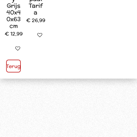
Grijs
Tarif
40x4
a
0x63
€ 26,99
cm
€ 12,99
Houd mij op de hoogte
In winkelwagen
Terug