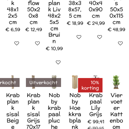
k
flow
plan
38x3
40x4
s
48x1
50x2
k Liv
8x57,
0x90
50x5
2x5
0x8
48x2
5 cm
cm
0x115
cm
cm
5x5
cm
€ 18,99
€ 24,99
cm
€ 6,59
€ 12,49
€ 48,99
Brui
In winkelwagen
In winkelwagen
n
In winkelwagen
In winkelwagen
Houd mi
€ 10,99
In winkelwagen
erkocht
Uitverkocht
10%
korting
Krab
Krab
Nob
Nob
Krab
Vier
plan
plan
by
by
paal
voet
k
k
krab
Hoe
Lily
er
sisal
sisal
paal
kkra
Grijs
Katt
Beig
Grijs
pluc
bpla
enbo
€ 99,41
e
70x17
he
nk
om
€ 110,45